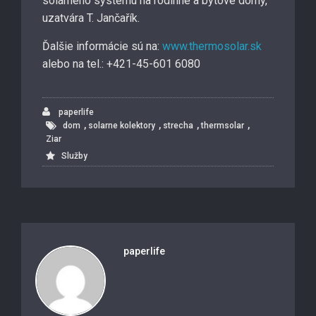
solárneho systému na rodinné a bytové domy,“
uzatvára T. Jančařík.
Ďalšie informácie sú na:
www.thermosolar.sk
alebo na tel.: +421-45-601 6080
paperlife
,
,
,
,
dom
solarne kolektory
strecha
thermsolar
Ziar
Služby
paperlife