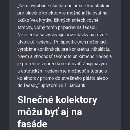
,,Nami vyrábané štandardné nosné konštrukcie
pre slnečné kolektory je možné inštalovať na
akúkoľvek krytinu šikmých striech, rovné
strechy, voľný terén prípadne na fasádu.
Nezriedka sa vyskytujú požiadavky na rôzne
atypické riešenia. Pri špecifických riešeniach
vyrobíme konštrukciu pre konkrétnu inštaláciu.
Návrh a vhodnosť takéhoto unikátneho riešenia
je potrebné vopred konzultovať. Zaujímavým
a estetickým riešením je možnosť integrácie
kolektorov priamo do strešného plášťa alebo
do fasády,“ upozorňuje T. Jančařík.
Slnečné kolektory
môžu byť aj na
fasáde