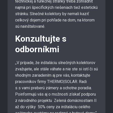
technickej a funkčnej stránky treba zohľadniť
najmä pri špecifických riešeniach tiež estetickú
stránku. Slnečné kolektory by nemali kaziť
celkový dojem pri pohľade na dom, na ktorom
sú nainštalované.
Konzultujte s
odborníkmi
,,V prípade, že inštaláciu slnečných kolektorov
zvažujete, ale stále váhate a nie ste si istí či sú
vhodným zariadením aj pre vás, kontaktujte
pracovníkov firmy THERMO|SOLAR. Radi
s s vami preberú zámery a ochotne poradia.
Poinformujú vás aj o možnosti získať podporu
z národného projektu Zelená domácnostiam II
až do výšky 50% ceny za inštaláciu celého