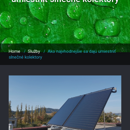
Home
/
Služby
/
Ako najvhodnejšie sa dajú umiestniť
slnečné kolektory