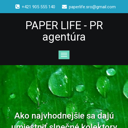
+421 905 555 140
paperlife.sro@gmail.com
PAPER LIFE - PR
agentúra
Ako najvhodnejšie sa dajú
umiestniť slnečné kolektory