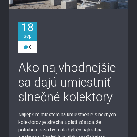
18
sep
0
Ako najvhodnejšie
sa dajú umiestniť
slnečné kolektory
Najlepším miestom na umiestnenie slnečných
kolektorov je strecha a platí zásada, že
potrubná trasa by mala byť čo najkratšia