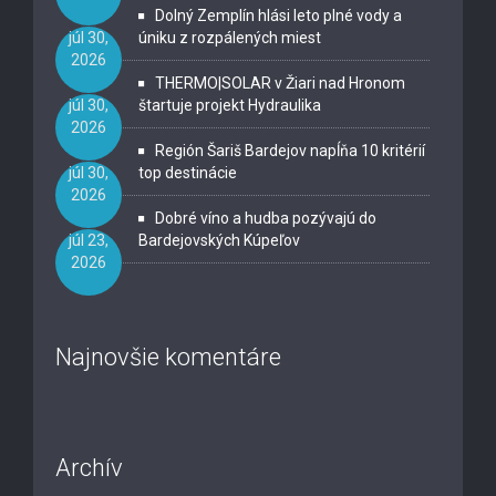
Dolný Zemplín hlási leto plné vody a
júl 30,
úniku z rozpálených miest
2026
THERMO|SOLAR v Žiari nad Hronom
júl 30,
štartuje projekt Hydraulika
2026
Región Šariš Bardejov napĺňa 10 kritérií
júl 30,
top destinácie
2026
Dobré víno a hudba pozývajú do
júl 23,
Bardejovských Kúpeľov
2026
Najnovšie komentáre
Archív