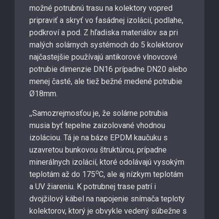
možné potrubnú trasu na kolektory vopred
pripraviť a skryť vo fasádnej izolácií, podlahe,
podkroví a pod. Z hľadiska materiálov sa pri
malých solárnych systémoch do 5 kolektorov
najčastejšie používajú antikorové vlnovcové
potrubie dimenzie DN16 prípadne DN20 alebo
menej časté, ale tiež bežné medené potrubie
Ø18mm.
,,Samozrejmosťou je, že solárne potrubia
musia byť tepelne zaizolované vhodnou
izoláciou. Tá je na báze EPDM kaučuku s
uzavretou bunkovou štruktúrou, prípadne
minerálnych izolácií, ktoré odolávajú vysokým
o
teplotám až do 175
C, ale aj nízkym teplotám
a UV žiareniu. K potrubnej trase patrí i
dvojžilový kábel na napojenie snímača teploty
kolektorov, ktorý je obvykle vedený súbežne s