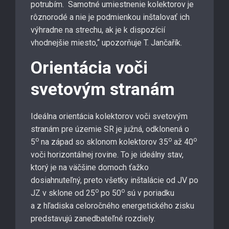
potrubím. Samotné umiestnenie kolektorov je
rôznorodé a nie je podmienkou inštalovať ich
výhradne na strechu, ak je k dispozícií
vhodnejšie miesto,“ upozorňuje T. Jančařík.
Orientácia voči
svetovým stranám
Ideálna orientácia kolektorov voči svetovým
stranám pre územie SR je južná, odklonená o
o
o
o
5
na západ so sklonom kolektorov 35
až 40
voči horizontálnej rovine. To je ideálny stav,
ktorý je na väčšine domoch ťažko
dosiahnuteľný, preto všetky inštalácie od JV po
o
o
JZ v sklone od 25
po 50
sú v poriadku
a z hľadiska celoročného energetického zisku
predstavujú zanedbateľné rozdiely.