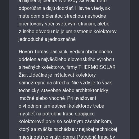
a najmenej členitá. Nie vždy sa však tieto
odporúčania dajú dodržať. Hlavne vtedy, ak
máte dom s členitou strechou, nevhodne
orientovaný voči svetovým stranám, alebo
z iného dôvodu nie je umiestnenie kolektorov
jednoduché a jednoznačné.
Hovorí Tomáš Jančařík, vedúci obchodného
oddelenia najväčšieho slovenského výrobcu
slnečných kolektorov, firmy THERMO|SOLAR
Žiar: ,,Ideálne je inštalovať kolektory
samozrejme na strechu. Nie vždy je to však
technicky, stavebne alebo architektonicky
možné alebo vhodné. Pri uvažovaní
o vhodnom umiestnení kolektorov treba
myslieť na potrubnú trasu spájajúcu
kolektorové pole so solárnym zásobníkom,
ktorý sa zväčša nachádza v nejakej technickej
miestnosti vo vnútri domu. Potrubná trasa by